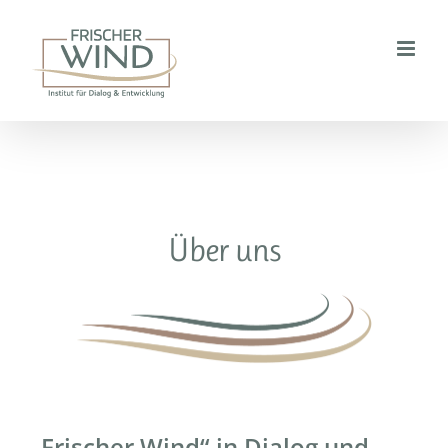
Skip
to
content
Über uns
„Frischer Wind“ in Dialog und